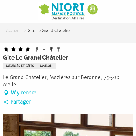
Aller
au
contenu
principal
Accueil
Gîte Le Grand Châtelier
Gîte Le Grand Châtelier
MEUBLÉS ET GÎTES
MAISON
Le Grand Châtelier, Mazières sur Beronne, 79500
Melle
M'y rendre
Partager