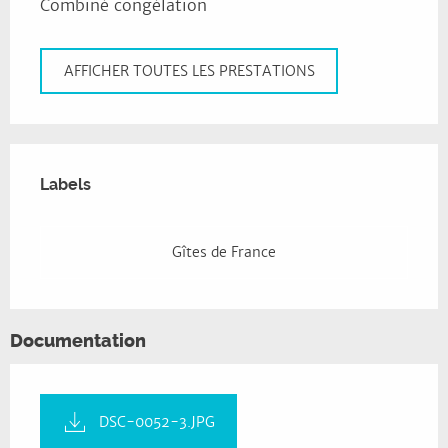
Combiné congélation
AFFICHER TOUTES LES PRESTATIONS
Offres de prestations
Labels
Labels
Gîtes de France
Documentation
DSC-0052-3.JPG