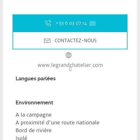
+33 6 03 07 14
▒▒
CONTACTEZ-NOUS
www.legrandchatelier.com
Langues parlées
Langues parlées
Environnement
Environnement
A la campagne
A proximité d'une route nationale
Bord de rivière
Isolé