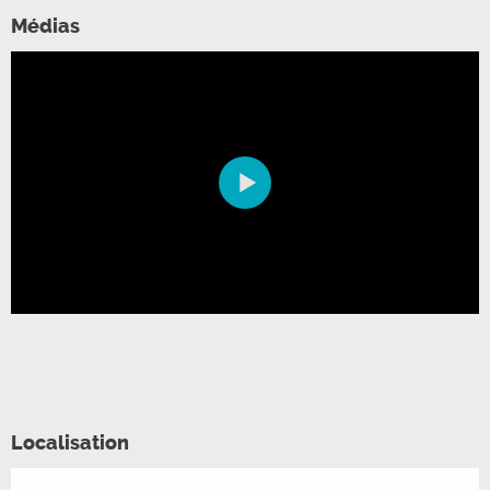
Médias
©
©
©
©
©
©
Localisation