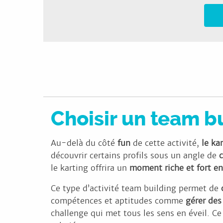
Speed fun karting
Rallye et challenge
Choisir un team b
Au-delà du côté
fun
de cette activité,
le ka
découvrir certains profils sous un angle de
le karting offrira un
moment riche et fort e
Ce type d’activité team building permet de
c
compétences et aptitudes comme
gérer des 
challenge qui met tous les sens en éveil. 