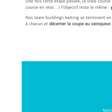
Une fois cette étape passée, la vraie cours
course en relai…) l’objectif reste le même :
Nos team buildings karting se terminent en gé
à chacun et
décerner la coupe au vainqueur.
Notr