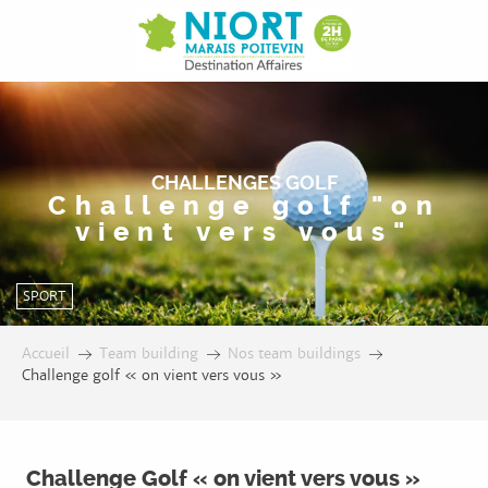
Aller
au
contenu
principal
CHALLENGES GOLF
Challenge golf "on
vient vers vous"
SPORT
Accueil
Team building
Nos team buildings
Challenge golf « on vient vers vous »
Challenge Golf « on vient vers vous »